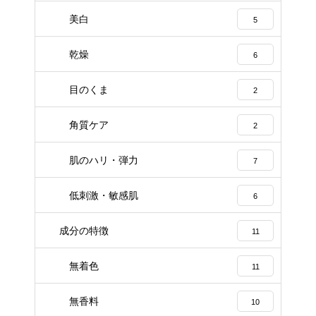
美白
5
乾燥
6
目のくま
2
角質ケア
2
肌のハリ・弾力
7
低刺激・敏感肌
6
成分の特徴
11
無着色
11
無香料
10