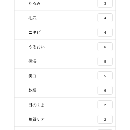
たるみ
3
毛穴
4
ニキビ
4
うるおい
6
保湿
8
美白
5
乾燥
6
目のくま
2
角質ケア
2