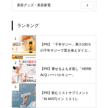
美容グッズ・美容家電
2
ランキング
1
【PR】「千年サジー」果汁100％
の千年サジーで置き換えダイエッ
トに決着を
2
【PR】乗せるよもぎ蒸し「HERB
ALQ ハーバルキュー」
3
【PR】飲むミストサプリメント
「IN MIST(イン ミスト)」