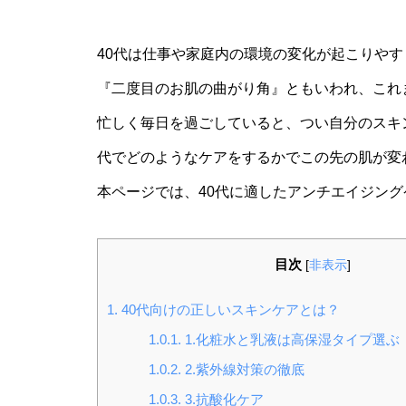
40代は仕事や家庭内の環境の変化が起こりや
『二度目のお肌の曲がり角』ともいわれ、これ
忙しく毎日を過ごしていると、つい自分のスキ
代でどのようなケアをするかでこの先の肌が変
本ページでは、40代に適したアンチエイジン
目次
[
非表示
]
1.
40代向けの正しいスキンケアとは？
1.0.1.
1.化粧水と乳液は高保湿タイプ選ぶ
1.0.2.
2.紫外線対策の徹底
1.0.3.
3.抗酸化ケア