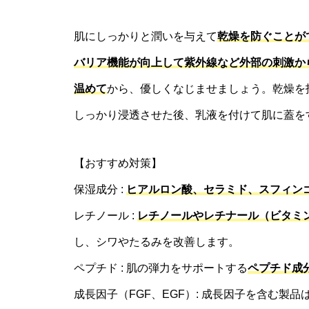
肌にしっかりと潤いを与えて
乾燥を防ぐことが
バリア機能が向上して紫外線など外部の刺激か
温めて
から、優しくなじませましょう。乾燥を
しっかり浸透させた後、乳液を付けて肌に蓋を
【おすすめ対策】
保湿成分 :
ヒアルロン酸、セラミド、スフィン
レチノール :
レチノールやレチナール（ビタミ
し、シワやたるみを改善します。
ペプチド : 肌の弾力をサポートする
ペプチド成
成長因子（FGF、EGF）: 成長因子を含む製