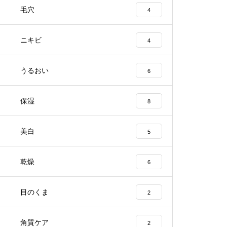
毛穴
4
ニキビ
4
うるおい
6
保湿
8
美白
5
乾燥
6
目のくま
2
角質ケア
2