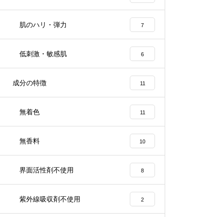
肌のハリ・弾力
7
低刺激・敏感肌
6
成分の特徴
11
無着色
11
無香料
10
界面活性剤不使用
8
紫外線吸収剤不使用
2