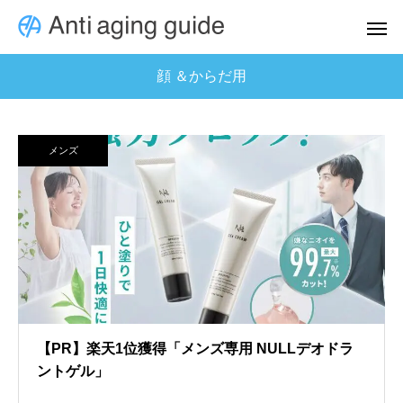
顔 ＆からだ用
メンズ
【PR】楽天1位獲得「メンズ専用 NULLデオドラ
ントゲル」