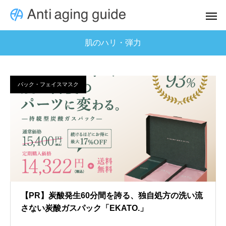
肌のハリ・弾力
パック・フェイスマスク
【PR】炭酸発生60分間を誇る、独自処方の洗い流
さない炭酸ガスパック「EKATO.」